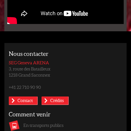
Nous contacter
SEG Geneva ARENA
3, route des Batailleux
1218 Grand Saconnex
+41 22 710 90 90
Contact
Crédits
Comment venir
En transports publics