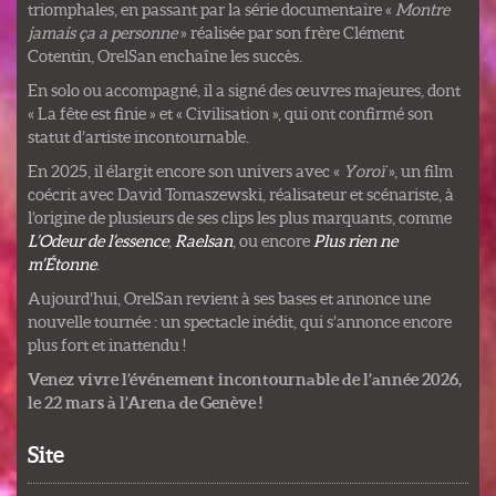
triomphales, en passant par la série documentaire «
Montre
jamais ça a personne
» réalisée par son frère Clément
Cotentin, OrelSan enchaîne les succès.
En solo ou accompagné, il a signé des œuvres majeures, dont
« La fête est finie » et « Civilisation », qui ont confirmé son
statut d’artiste incontournable.
En 2025, il élargit encore son univers avec «
Yoroï
», un film
coécrit avec David Tomaszewski, réalisateur et scénariste, à
l’origine de plusieurs de ses clips les plus marquants, comme
L’Odeur de l’essence
,
Raelsan
, ou encore
Plus rien ne
m’Étonne
.
Aujourd’hui, OrelSan revient à ses bases et annonce une
nouvelle tournée : un spectacle inédit, qui s’annonce encore
plus fort et inattendu !
Venez vivre l’événement incontournable de l’année 2026,
le 22 mars à l’Arena de Genève !
Site