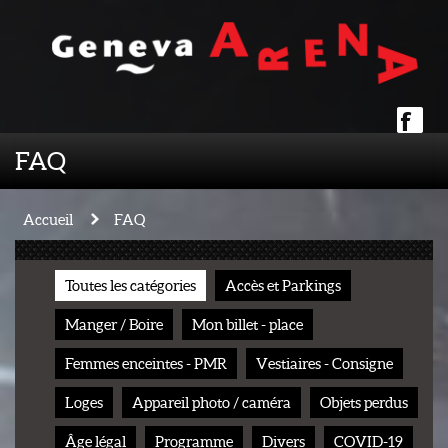
FAQ
Accueil
FAQ
Toutes les catégories
Accès et Parkings
Manger / Boire
Mon billet - place
Femmes enceintes - PMR
Vestiaires - Consigne
Loges
Appareil photo / caméra
Objets perdus
Âge légal
Programme
Divers
COVID-19