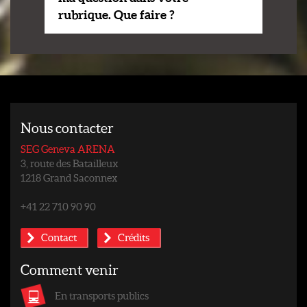
rubrique. Que faire ?
Nous contacter
SEG Geneva ARENA
3, route des Batailleux
1218 Grand Saconnex
+41 22 710 90 90
Contact
Crédits
Comment venir
En transports publics