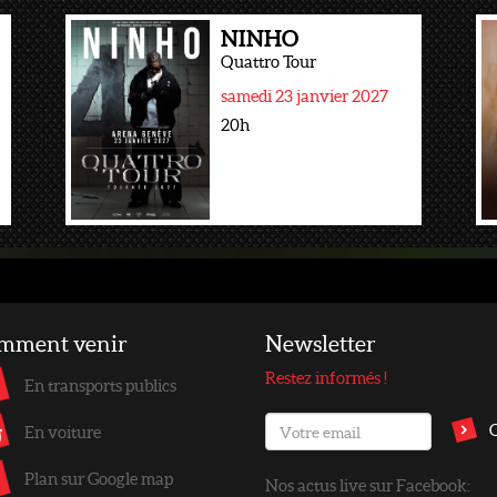
NINHO
Quattro Tour
samedi 23 janvier 2027
20h
mment venir
Newsletter
Restez informés !
En transports publics
En voiture
Plan sur Google map
Nos actus live sur Facebook: