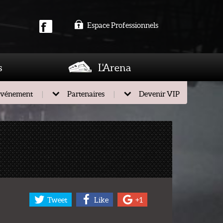
Espace Professionnels
s
L'Arena
événement
Partenaires
Devenir VIP
Tweet
Like
+1