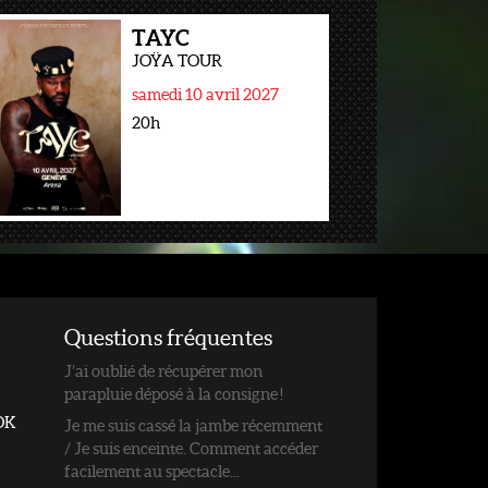
TAYC
JOŸA TOUR
samedi 10 avril 2027
20h
Questions fréquentes
J’ai oublié de récupérer mon
parapluie déposé à la consigne !
OK
Je me suis cassé la jambe récemment
/ Je suis enceinte. Comment accéder
facilement au spectacle...