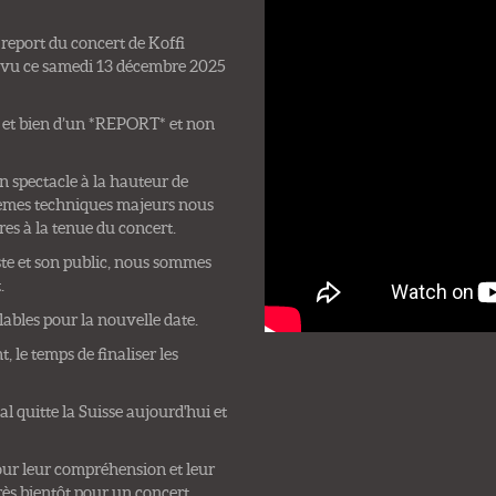
eport du concert de Koffi
révu ce samedi 13 décembre 2025
bel et bien d’un *REPORT* et non
un spectacle à la hauteur de
blèmes techniques majeurs nous
es à la tenue du concert.
iste et son public, nous sommes
.
lables pour la nouvelle date.
 le temps de finaliser les
l quitte la Suisse aujourd'hui et
ur leur compréhension et leur
ès bientôt pour un concert