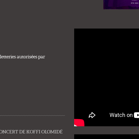
etteries autorisées par
ONCERT DE KOFFI OLOMIDÉ