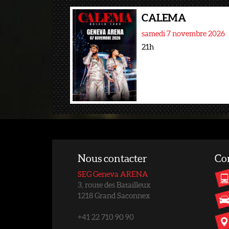
CALEMA
samedi 7 novembre 2026
21h
Nous contacter
Co
SEG Geneva ARENA
3, route des Batailleux
1218 Grand Saconnex
+41 22 710 90 90