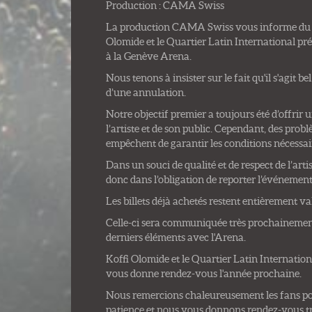
Production : CAMA Swiss
La production CAMA Swiss vous informe du r
Olomide et le Quartier Latin International p
à la Genève Arena.
Nous tenons à insister sur le fait qu'il s'agit 
d’une annulation.
Notre objectif premier a toujours été d’offrir 
l’artiste et de son public. Cependant, des pro
empêchent de garantir les conditions nécessair
Dans un souci de qualité et de respect de l’art
donc dans l’obligation de reporter l’événement
Les billets déjà achetés restent entièrement va
Celle-ci sera communiquée très prochainement,
derniers éléments avec l'Arena.
Koffi Olomide et le Quartier Latin Internationa
vous donne rendez-vous l'année prochaine.
Nous remercions chaleureusement les fans po
patience et nous vous donnons rendez-vous tr