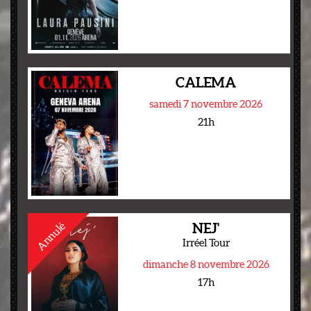
CALEMA
samedi 7 novembre 2026
21h
Annulé
NEJ'
Irréel Tour
dimanche 8 novembre 2026
17h