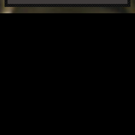
Nous contacter
SEG Geneva ARENA
3, route des Batailleux
1218 Grand Saconnex
+41 22 710 90 90
Contact
Crédits
Comment venir
En transports publics
En voiture