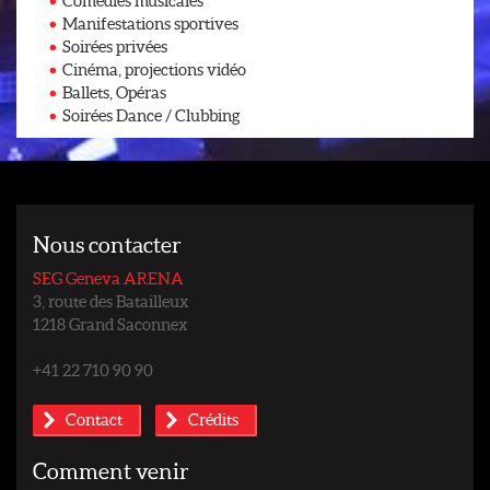
Comédies musicales
Manifestations sportives
Soirées privées
Cinéma, projections vidéo
Ballets, Opéras
Soirées Dance / Clubbing
Nous contacter
SEG Geneva ARENA
3, route des Batailleux
1218 Grand Saconnex
+41 22 710 90 90
Contact
Crédits
Comment venir