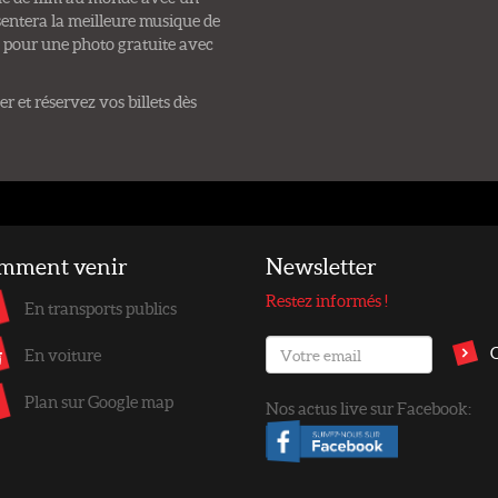
sentera la meilleure musique de
 pour une photo gratuite avec
 et réservez vos billets dès
mment venir
Newsletter
Restez informés !
En transports publics
En voiture
Plan sur Google map
Nos actus live sur Facebook: