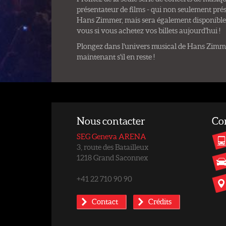
présentateur de films - qui non seulement pré
Hans Zimmer, mais sera également disponible
vous si vous achetez vos billets aujourd'hui !
Plongez dans l'univers musical de Hans Zimmer
maintenant s'il en reste !
Nous contacter
Co
SEG Geneva ARENA
3, route des Batailleux
1218 Grand Saconnex
+41 22 710 90 90
Contact
Crédits