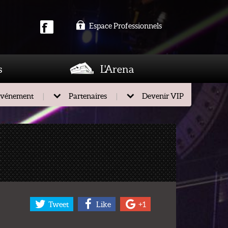
Espace Professionnels
s
L'Arena
événement
Partenaires
Devenir VIP
Tweet
Like
+1