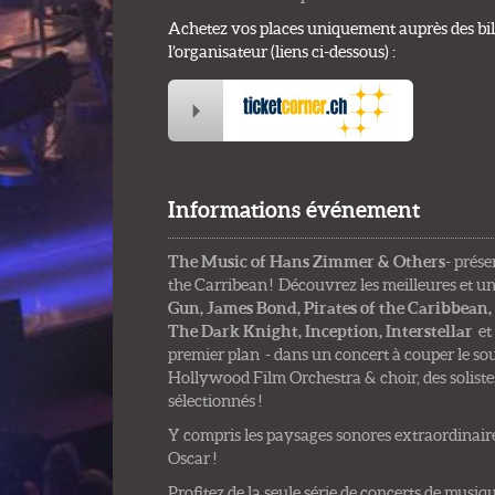
Achetez vos places uniquement auprès des bill
l’organisateur (liens ci-dessous) :
Informations événement
The Music of Hans Zimmer & Others
- prése
the Carribean ! Découvrez les meilleures et u
Gun, James Bond, Pirates of the Caribbean,
The Dark Knight, Inception, Interstellar
et 
premier plan - dans un concert à couper le sou
Hollywood Film Orchestra & choir, des solistes 
sélectionnés !
Y compris les paysages sonores extraordinai
Oscar !
Profitez de la seule série de concerts de musi