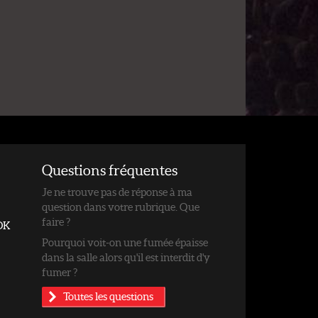
Questions fréquentes
Je ne trouve pas de réponse à ma
question dans votre rubrique. Que
faire ?
OK
Pourquoi voit-on une fumée épaisse
dans la salle alors qu'il est interdit d'y
fumer ?
Toutes les questions