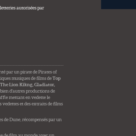
etteries autorisées par
nté par un pirate de Pirates of
niques musiques de films de
Top
 The Lion Kikng, Gladiator,
bien d'autres productions de
ffle mettant en vedette le
vedettes et des extraits de films
res de Dune, récompensés par un
que de film au monde avec un