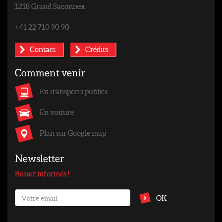
1218 Grand Saconnex
+41 22 710 90 90
Contact
Crédits
Comment venir
En transports publics
En voiture
Plan sur Google map
Newsletter
Restez informés !
OK