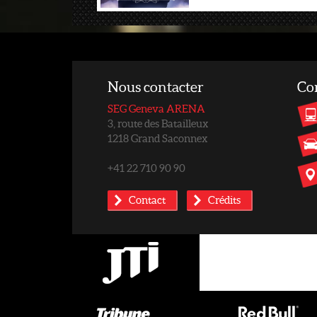
Nous contacter
Co
SEG Geneva ARENA
3, route des Batailleux
1218 Grand Saconnex
+41 22 710 90 90
Contact
Crédits