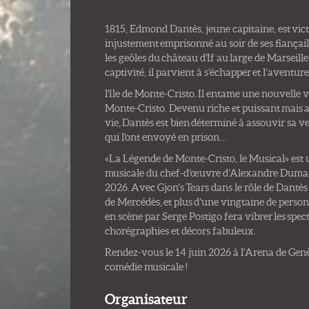
1815, Edmond Dantès, jeune capitaine, est vic
injustement emprisonné au soir de ses fiançail
les geôles du château d'If au large de Marseil
captivité, il parvient à s’échapper et l’aventur
l'île de Monte-Cristo. Il entame une nouvelle 
Monte-Cristo. Devenu riche et puissant mais 
vie, Dantès est bien déterminé à assouvir sa 
qui l'ont envoyé en prison…
«La Légende de Monte-Cristo, le Musical» est
musicale du chef-d’œuvre d’Alexandre Dumas 
2026. Avec Gjon’s Tears dans le rôle de Dantès
de Mercédès, et plus d’une vingtaine de personn
en scène par Serge Postigo fera vibrer les spe
chorégraphies et décors fabuleux.
Rendez-vous le 14 juin 2026 à l’Arena de Gen
comédie musicale !
Organisateur