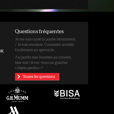
Questions fréquentes
Je me suis cassé la jambe récemment
/ Je suis enceinte. Comment accéder
facilement au spectacle...
OK
J’ai perdu mes lunettes au concert,
hier soir ! Avez-vous un guichet
« objets perdus » ?
Toutes les questions