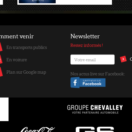
mment venir
Newsletter
Restez informés !
En transports publics
En voiture
Plan sur Google map
Nos actus live sur Facebook: