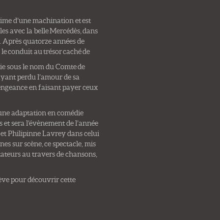
time d’une machination et est
les avec la belle Mercédès, dans
le. Après quatorze années de
e le conduit au trésor caché de
vie sous le nom du Comte de
ayant perdu l’amour de sa
vengeance en faisant payer ceux
 une adaptation en comédie
et sera l’évènement de l’année
 et Philipinne Lavrey dans celui
es sur scène, ce spectacle, mis
ctateurs au travers de chansons,
ève pour découvrir cette