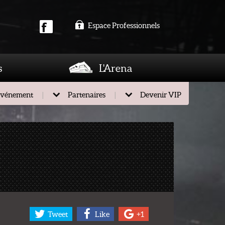
Espace Professionnels
s
L'Arena
événement
Partenaires
Devenir VIP
Tweet
Like
+1