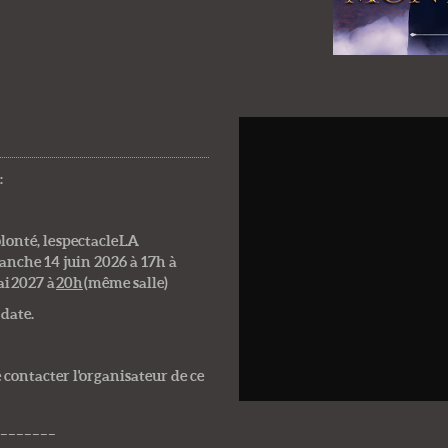
:
onté, le spectacle LA
che 14 juin 2026 à 17h à
ai 2027 à
20h
(même salle)
 date.
contacter l'organisateur de ce
_______