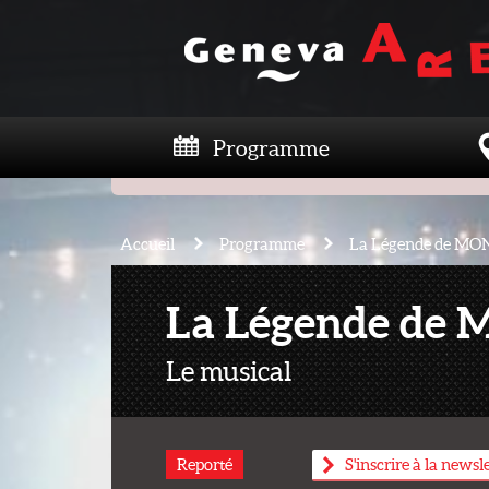
Programme
Accueil
Programme
La Légende de M
La Légende de
Le musical
Reporté
S'inscrire à la newsl