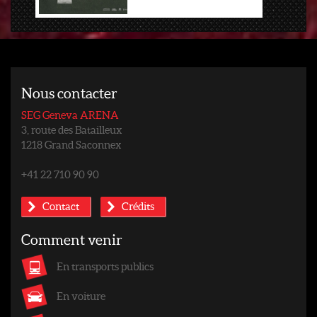
Nous contacter
SEG Geneva ARENA
3, route des Batailleux
1218 Grand Saconnex
+41 22 710 90 90
Contact
Crédits
Comment venir
En transports publics
En voiture